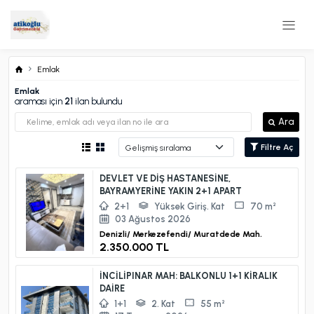
Emlak
Emlak
araması için
21
ilan bulundu
Ara
Filtre Aç
DEVLET VE DİŞ HASTANESİNE,
BAYRAMYERİNE YAKIN 2+1 APART
2+1
Yüksek Giriş. Kat
70 m²
03 Ağustos 2026
Denizli/
Merkezefendi/
Muratdede Mah.
2.350.000 TL
İNCİLİPINAR MAH: BALKONLU 1+1 KİRALIK
DAİRE
1+1
2. Kat
55 m²