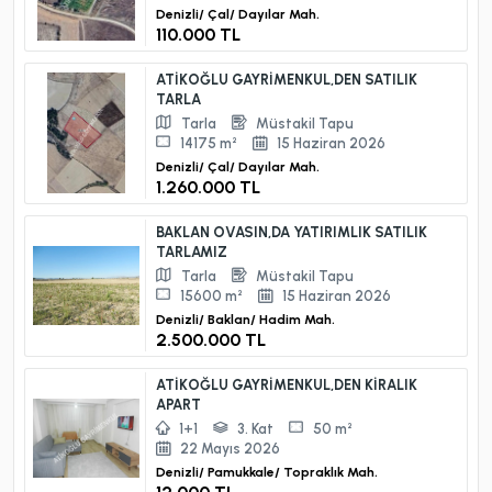
Denizli/
Çal/
Dayılar Mah.
110.000 TL
ATİKOĞLU GAYRİMENKUL,DEN SATILIK
TARLA
Tarla
Müstakil Tapu
14175 m²
15 Haziran 2026
Denizli/
Çal/
Dayılar Mah.
1.260.000 TL
BAKLAN OVASIN,DA YATIRIMLIK SATILIK
TARLAMIZ
Tarla
Müstakil Tapu
15600 m²
15 Haziran 2026
Denizli/
Baklan/
Hadim Mah.
2.500.000 TL
ATİKOĞLU GAYRİMENKUL,DEN KİRALIK
APART
1+1
3. Kat
50 m²
22 Mayıs 2026
Denizli/
Pamukkale/
Topraklık Mah.