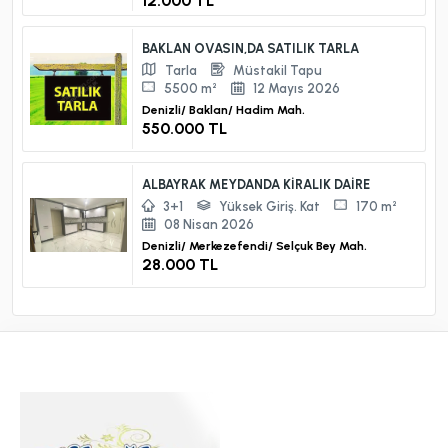
12.000 TL
BAKLAN OVASIN,DA SATILIK TARLA
Tarla
Müstakil Tapu
5500 m²
12 Mayıs 2026
Denizli/
Baklan/
Hadim Mah.
550.000 TL
ALBAYRAK MEYDANDA KİRALIK DAİRE
3+1
Yüksek Giriş. Kat
170 m²
08 Nisan 2026
Denizli/
Merkezefendi/
Selçuk Bey Mah.
28.000 TL