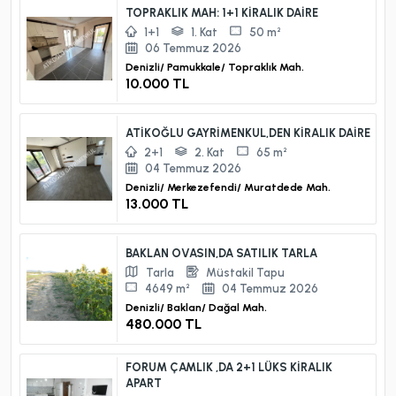
TOPRAKLIK MAH: 1+1 KİRALIK DAİRE
1+1
1. Kat
50 m²
06 Temmuz 2026
Denizli/
Pamukkale/
Topraklık Mah.
10.000 TL
ATİKOĞLU GAYRİMENKUL,DEN KİRALIK DAİRE
2+1
2. Kat
65 m²
04 Temmuz 2026
Denizli/
Merkezefendi/
Muratdede Mah.
13.000 TL
BAKLAN OVASIN,DA SATILIK TARLA
Tarla
Müstakil Tapu
4649 m²
04 Temmuz 2026
Denizli/
Baklan/
Dağal Mah.
480.000 TL
FORUM ÇAMLIK ,DA 2+1 LÜKS KİRALIK
APART