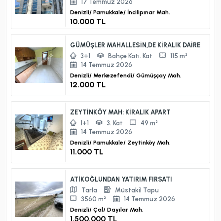
17 Temmuz 2026
Denizli/
Pamukkale/
İncilipınar Mah.
10.000 TL
GÜMÜŞLER MAHALLESİN,DE KİRALIK DAİRE
3+1
Bahçe Katı. Kat
115 m²
14 Temmuz 2026
Denizli/
Merkezefendi/
Gümüşçay Mah.
12.000 TL
ZEYTİNKÖY MAH: KİRALIK APART
1+1
3. Kat
49 m²
14 Temmuz 2026
Denizli/
Pamukkale/
Zeytinköy Mah.
11.000 TL
ATİKOĞLUNDAN YATIRIM FIRSATI
Tarla
Müstakil Tapu
3560 m²
14 Temmuz 2026
Denizli/
Çal/
Dayılar Mah.
1.500.000 TL