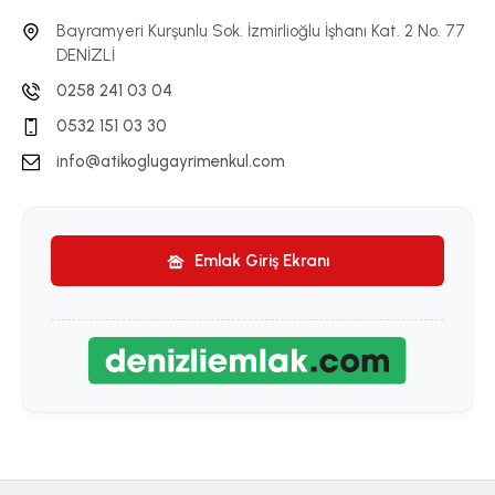
Bayramyeri Kurşunlu Sok. İzmirlioğlu İşhanı Kat. 2 No. 77
DENİZLİ
0258 241 03 04
0532 151 03 30
info@atikoglugayrimenkul.com
Emlak Giriş Ekranı