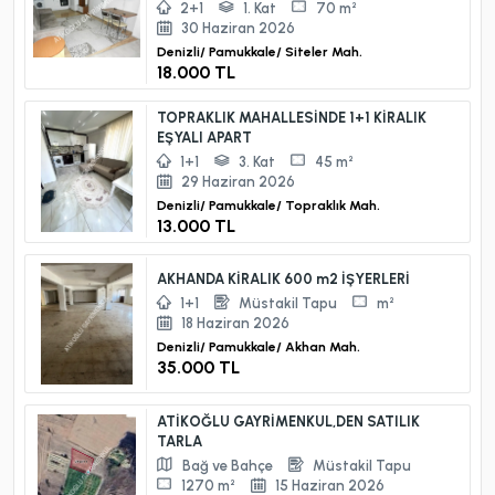
2+1
1. Kat
70 m²
30 Haziran 2026
Denizli/
Pamukkale/
Siteler Mah.
18.000 TL
TOPRAKLIK MAHALLESİNDE 1+1 KİRALIK
EŞYALI APART
1+1
3. Kat
45 m²
29 Haziran 2026
Denizli/
Pamukkale/
Topraklık Mah.
13.000 TL
AKHANDA KİRALIK 600 m2 İŞYERLERİ
1+1
Müstakil Tapu
m²
18 Haziran 2026
Denizli/
Pamukkale/
Akhan Mah.
35.000 TL
ATİKOĞLU GAYRİMENKUL,DEN SATILIK
TARLA
Bağ ve Bahçe
Müstakil Tapu
1270 m²
15 Haziran 2026