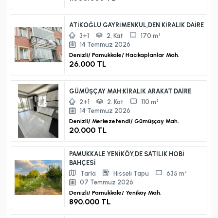
ATİKOĞLU GAYRİMENKUL,DEN KİRALIK DAİRE
3+1
2. Kat
170 m²
14 Temmuz 2026
Denizli/
Pamukkale/
Hacıkaplanlar Mah.
26.000 TL
GÜMÜŞÇAY MAH:KİRALIK ARAKAT DAİRE
2+1
2. Kat
110 m²
14 Temmuz 2026
Denizli/
Merkezefendi/
Gümüşçay Mah.
20.000 TL
PAMUKKALE YENİKÖY,DE SATILIK HOBİ
BAHÇESİ
Tarla
Hisseli Tapu
635 m²
07 Temmuz 2026
Denizli/
Pamukkale/
Yeniköy Mah.
890.000 TL